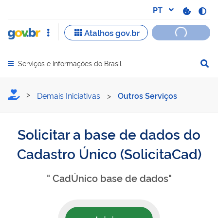
Serviços e Informações do Brasil
Abrir menu principal de navegação
Solicitar a base de dados
Demais Iniciativas
>
Outros Serviços
Solicitar a base de dados do
Cadastro Único (SolicitaCad)
" CadÚnico base de dados"