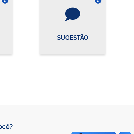
re o card
Vire o card
SUGESTÃO
você?