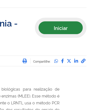
nia -
Iniciar
Imprimir
Compartilhe no Whatsa
Compartilhe no Face
Compartilhe no Tw
Compartilhe n
Compartilha
Compartilhe:
biológicas para realização de
e enzimas (MLEE). Esse método é
iente o LRNTL usa o método PCR
ão dos resultados do ensaio de