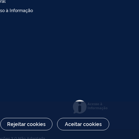
ral
so à Informação
Acesso à
Informação
Rejeitar cookies
Aceitar cookies
ações 3.0 Não Adaptada
.