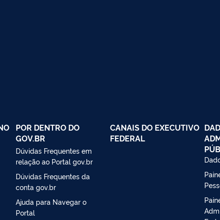
NO
POR DENTRO DO
CANAIS DO EXECUTIVO
DAD
GOV.BR
FEDERAL
ADM
PÚB
Dúvidas Frequentes em
Dado
relação ao Portal gov.br
Paine
Dúvidas Frequentes da
Pess
conta gov.br
Pain
Ajuda para Navegar o
Admi
Portal