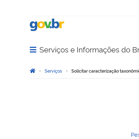
Serviços e Informações do Br
Abrir menu principal de navegação
Você está aqui:
Página Inicial
Serviços
Solicitar caracterização taxonôm
Solicitar caracterização 
Pe