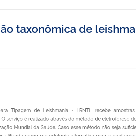
ação taxonômica de leishma
para Tipagem de Leishmania - LRNTL recebe amostras 
 O serviço é realizado através do método de eletroforese d
zação Mundial da Saúde. Caso esse método não seja sufic
 utilizada como metodologia alternativa para a confirmaç