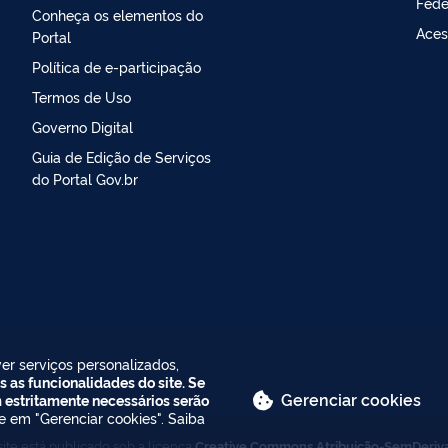
Fede
Conheça os elementos do
Aces
Portal
Política de e-participação
Termos de Uso
Governo Digital
Guia de Edição de Serviços
do Portal Gov.br
er serviços personalizados,
s as funcionalidades do site. Se
Gerenciar cookies
m estritamente necessários serão
ue em "Gerenciar cookies". Saiba
ite está publicado sob a licença
Creative Commons Atribuição-SemDeriv