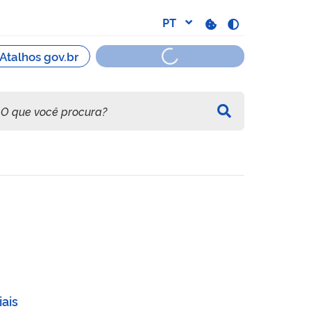
 Fiocruz/RJ
iais