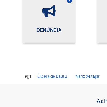
Vire o card
DENÚNCIA
Tags:
Úlcera de Bauru
Nariz de tapir
As i