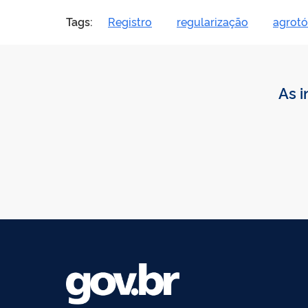
Tags:
Registro
regularização
agrotó
As i