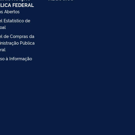
LICA FEDERAL
s Abertos
l Estatístico de
oal
el de Compras da
nistração Pública
ral
so à Informação