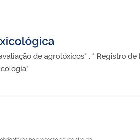
oxicológica
eavaliação de agrotóxicos" , " Registro de
icologia"
obrigatórias no processo de registro de