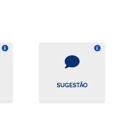
re o card
Vire o card
SUGESTÃO