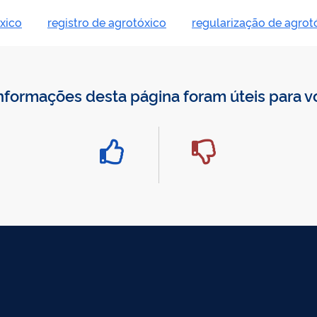
xico
registro de agrotóxico
regularização de agrot
nformações desta página foram úteis para 