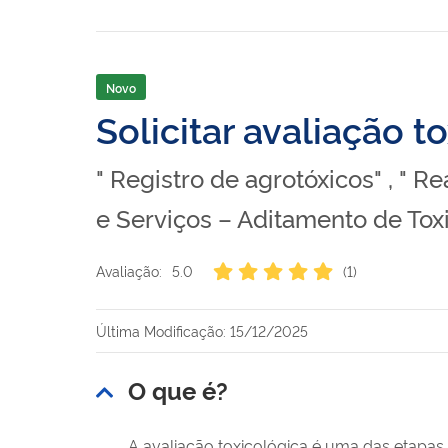
Novo
Solicitar avaliação t
" Registro de agrotóxicos" , " R
e Serviços – Aditamento de Tox
Avaliação:
5.0
(1)
Última Modificação: 15/12/2025
O que é?
A avaliação toxicológica é uma das etapas 