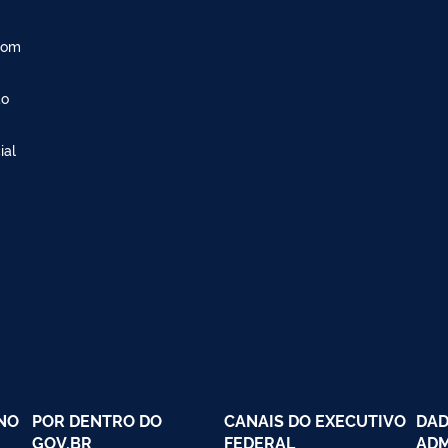
com
ão
ial
NO
POR DENTRO DO
CANAIS DO EXECUTIVO
DAD
GOV.BR
FEDERAL
ADM