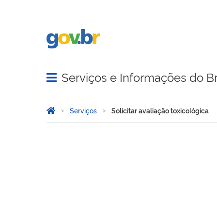
Serviços e Informações do Br
Abrir menu principal de navegação
Você está aqui:
Página Inicial
Serviços
Solicitar avaliação toxicológica
Solicitar avaliação toxicol