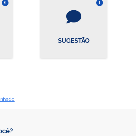
re o card
Vire o card
SUGESTÃO
anhado
você?