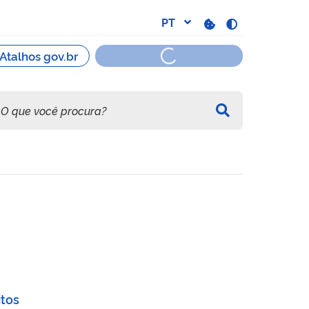
or
itos