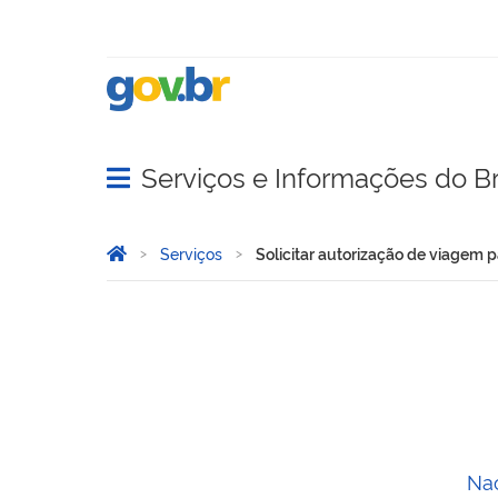
Serviços e Informações do Br
Abrir menu principal de navegação
Você está aqui:
Página Inicial
Serviços
Solicitar autorização de viagem p
Solicitar autorização de v
Nac