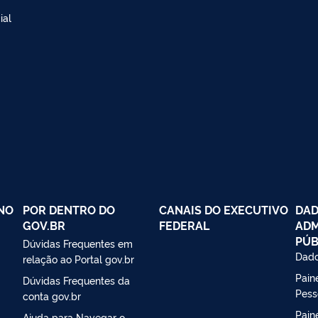
ial
NO
POR DENTRO DO
CANAIS DO EXECUTIVO
DAD
GOV.BR
FEDERAL
ADM
PÚB
Dúvidas Frequentes em
Dado
relação ao Portal gov.br
Paine
Dúvidas Frequentes da
Pess
conta gov.br
Pain
Ajuda para Navegar o