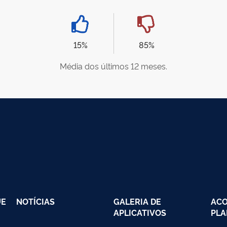
15%
85%
Média dos últimos 12 meses.
UE
NOTÍCIAS
GALERIA DE
AC
APLICATIVOS
PLA