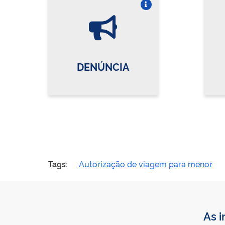
Vire o card
DENÚNCIA
Tags:
Autorização de viagem para menor
As i