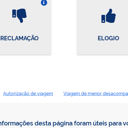
Vire o card
Vi
RECLAMAÇÃO
ELOGIO
Autorização de viagem
Viagem de menor desacomp
nformações desta página foram úteis para 