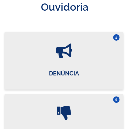
Ouvidoria
Vire o card
DENÚNCIA
Vire o card