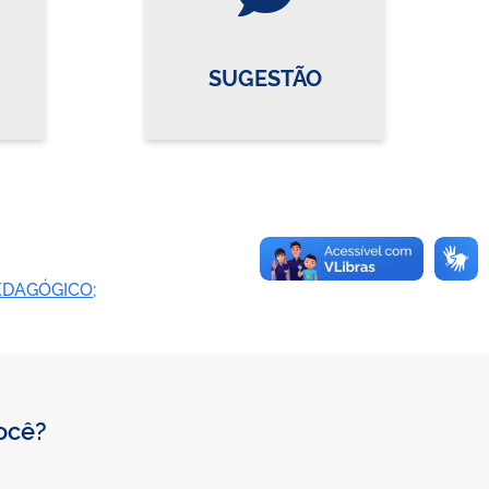
SUGESTÃO
EDAGÓGICO;
você?