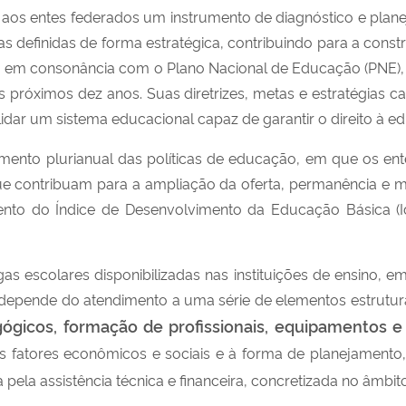
aos entes federados um instrumento de diagnóstico e plane
as definidas de forma estratégica, contribuindo para a cons
do em consonância com o Plano Nacional de Educação (PNE),
s próximos dez anos. Suas diretrizes, metas e estratégias c
lidar um sistema educacional capaz de garantir o direito à e
amento plurianual das políticas de educação, em que os en
ue contribuam para a ampliação da oferta, permanência e m
nto do Índice de Desenvolvimento da Educação Básica (I
s escolares disponibilizadas nas instituições de ensino, e
epende do atendimento a uma série de elementos estruturais
gógicos, formação de profissionais, equipamentos e 
os fatores econômicos e sociais e à forma de planejamento
pela assistência técnica e financeira, concretizada no âmbit