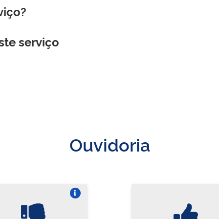
viço?
ste serviço
Ouvidoria
Vire o card
Vi