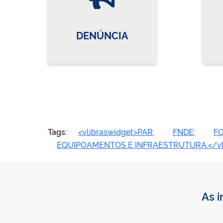
DENÚNCIA
Tags:
<vlibraswidget>PAR;
FNDE;
F
EQUIPOAMENTOS E INFRAESTRUTURA.</vli
As i