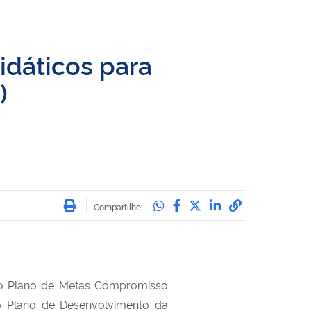
didáticos para
)
Imprimir
Compartilhe no Whatsa
Compartilhe no Face
Compartilhe no Tw
Compartilhe n
Compartilha
Compartilhe:
pelo Plano de Metas Compromisso
no Plano de Desenvolvimento da