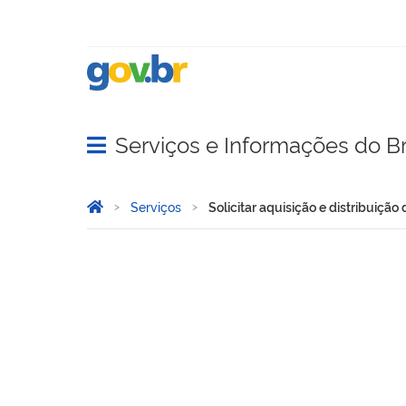
Serviços e Informações do Br
Abrir menu principal de navegação
Você está aqui:
Página Inicial
Serviços
Solicitar aquisição e distribuiçã
Solicitar aquisição e dist