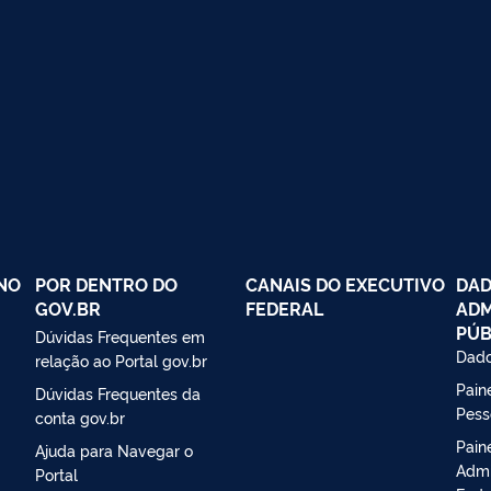
NO
POR DENTRO DO
CANAIS DO EXECUTIVO
DAD
GOV.BR
FEDERAL
ADM
PÚB
Dúvidas Frequentes em
Dado
relação ao Portal gov.br
Paine
Dúvidas Frequentes da
Pess
conta gov.br
Pain
Ajuda para Navegar o
Admi
Portal