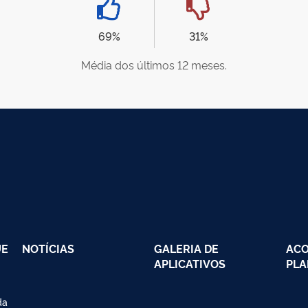
69%
31%
Média dos últimos 12 meses.
UE
NOTÍCIAS
GALERIA DE
AC
APLICATIVOS
PLA
da