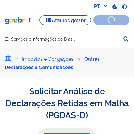
Serviços e Informações do Brasil
Abrir menu principal de navegação
Solicitar Análise de Decl
Impostos e Obrigações
>
Outras
Declarações e Comunicações
Solicitar Análise de
Declarações Retidas em Malha
(PGDAS-D)