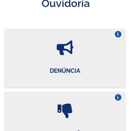
Ouvidoria
Vire o card
DENÚNCIA
Vire o card