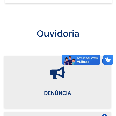
Ouvidoria
Vire o card
DENÚNCIA