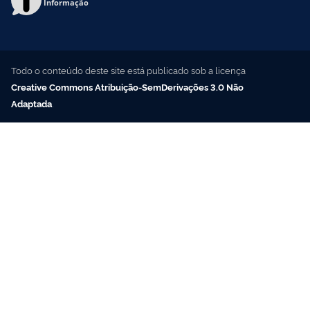
Informação
Todo o conteúdo deste site está publicado sob a licença
Creative Commons Atribuição-SemDerivações 3.0 Não
Adaptada
.