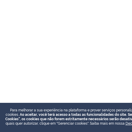
Para melhorar a sua experiência na plataforma e prover serviços personali
cookies.
Ao aceitar, você terá acesso a todas as funcionalidades do site. Se
Cookies", os cookies que não forem estritamente necessários serão desati
quais quer autorizar, clique em "Gerenciar cookies". Saiba mais em nossa
Dec