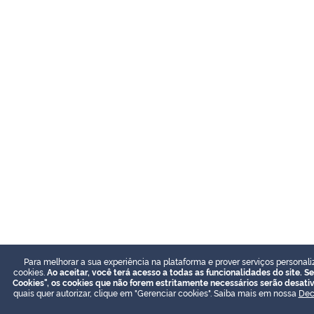
Para melhorar a sua experiência na plataforma e prover serviços personali
cookies.
Ao aceitar, você terá acesso a todas as funcionalidades do site. Se
Cookies", os cookies que não forem estritamente necessários serão desati
quais quer autorizar, clique em "Gerenciar cookies". Saiba mais em nossa
Dec