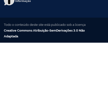
Informação
Todo o conteúdo deste site está publicado sob a licença
Creative Commons Atribuição-SemDerivações 3.0 Não
Adaptada
.