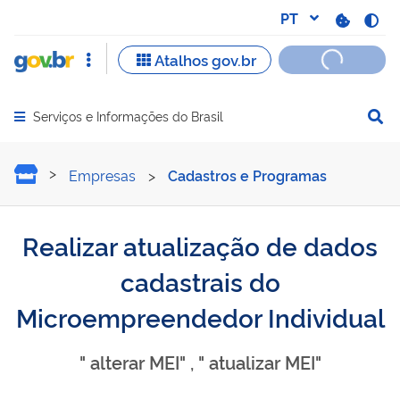
Serviços e Informações do Brasil
Abrir menu principal de navegação
Realizar atualização de d
Empresas
>
Cadastros e Programas
Realizar atualização de dados
cadastrais do
Microempreendedor Individual
" alterar MEI" , " atualizar MEI"