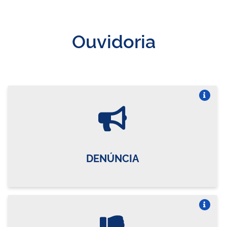
Ouvidoria
Vire o card
DENÚNCIA
Vire o card