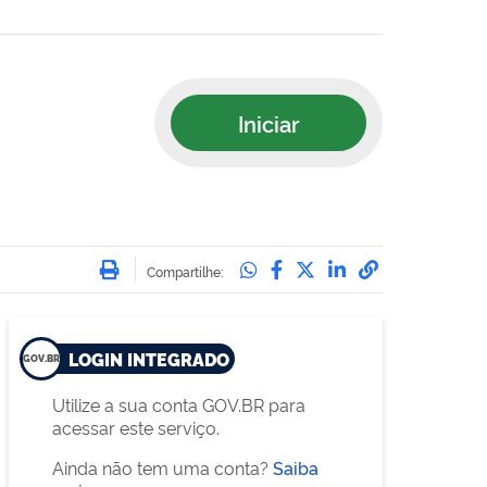
Iniciar
Imprimir
Compartilhe no Whatsa
Compartilhe no Face
Compartilhe no Tw
Compartilhe n
Compartilha
Compartilhe:
LOGIN INTEGRADO
Utilize a sua conta GOV.BR para
acessar este serviço.
Ainda não tem uma conta?
Saiba