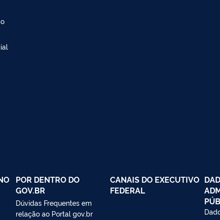
ão
ial
NO
POR DENTRO DO
CANAIS DO EXECUTIVO
DAD
GOV.BR
FEDERAL
ADM
PÚB
Dúvidas Frequentes em
Dado
relação ao Portal gov.br