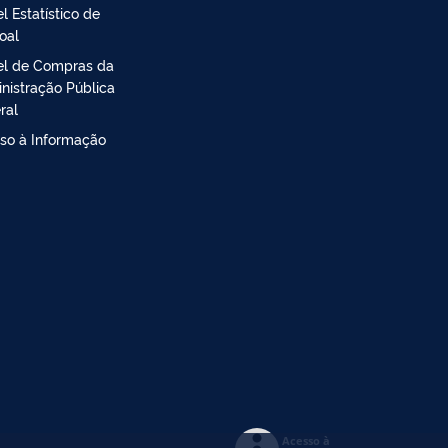
l Estatístico de
oal
el de Compras da
nistração Pública
ral
so à Informação
Acesso à