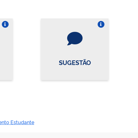
re o card
Vire o card
SUGESTÃO
ento Estudante