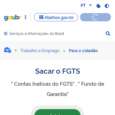
Serviços e Informações do Brasil
Abrir menu principal de navegação
Sacar o FGTS
Trabalho e Emprego
>
Para o cidadão
Sacar o FGTS
" Contas Inativas do FGTS" , " Fundo de
Garantia"