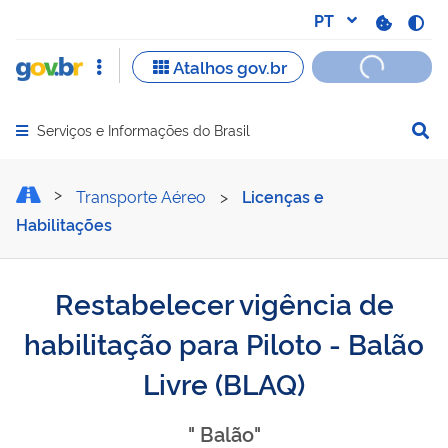
Serviços e Informações do Brasil
Abrir menu principal de navegação
Restabelecer vigência de h
Transporte Aéreo
>
Licenças e
Habilitações
Restabelecer vigência de
habilitação para Piloto - Balão
Livre (BLAQ)
" Balão"