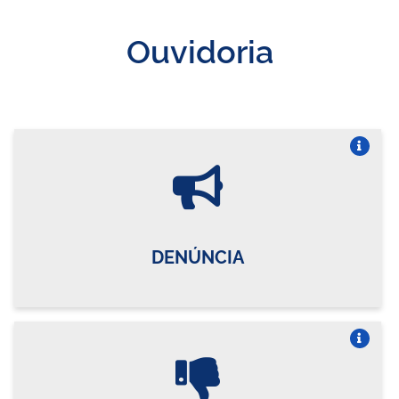
Ouvidoria
Vire o card
DENÚNCIA
Vire o card