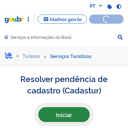
Serviços e Informações do Brasil
Abrir menu principal de navegação
Resolver pendência de ca
Turismo
>
Serviços Turísticos
Resolver pendência de
cadastro (Cadastur)
Iniciar