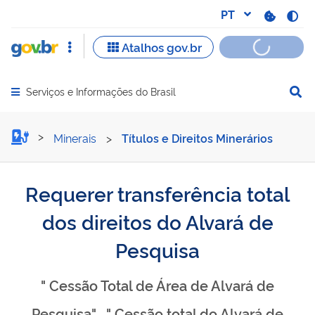
Serviços e Informações do Brasil
Abrir menu principal de navegação
Requerer transferência tot
Minerais
>
Títulos e Direitos Minerários
Requerer transferência total
dos direitos do Alvará de
Pesquisa
" Cessão Total de Área de Alvará de
Pesquisa" , " Cessão total do Alvará de