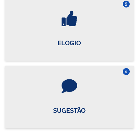
Vire o card
ELOGIO
Vire o card
SUGESTÃO