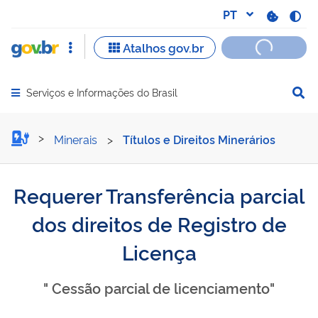
Serviços e Informações do Brasil
Abrir menu principal de navegação
Requerer Transferência par
Minerais
>
Títulos e Direitos Minerários
Requerer Transferência parcial
dos direitos de Registro de
Licença
" Cessão parcial de licenciamento"