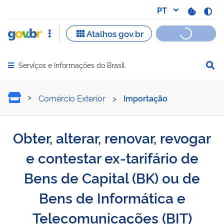
Serviços e Informações do Brasil
Abrir menu principal de navegação
Obter, alterar, renovar, r
Comércio Exterior
>
Importação
Obter, alterar, renovar, revogar
e contestar ex-tarifário de
Bens de Capital (BK) ou de
Bens de Informática e
Telecomunicações (BIT)