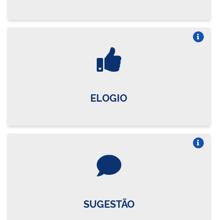
Vire o card
ELOGIO
Vire o card
SUGESTÃO