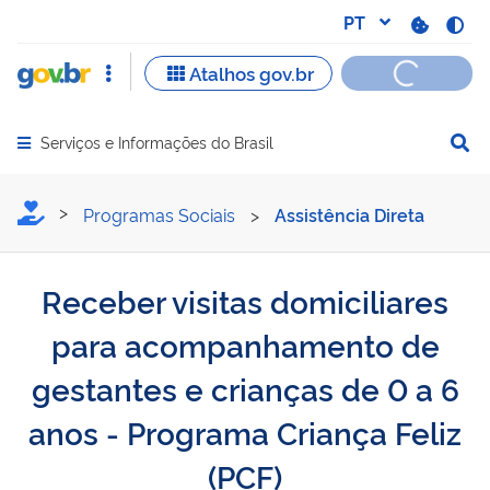
Serviços e Informações do Brasil
Abrir menu principal de navegação
Receber visitas domicilia
Programas Sociais
>
Assistência Direta
Receber visitas domiciliares
para acompanhamento de
gestantes e crianças de 0 a 6
anos - Programa Criança Feliz
(PCF)