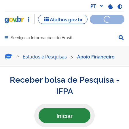
Serviços e Informações do Brasil
Abrir menu principal de navegação
Receber bolsa de Pesquisa
Estudos e Pesquisas
>
Apoio Financeiro
Receber bolsa de Pesquisa -
IFPA
Iniciar