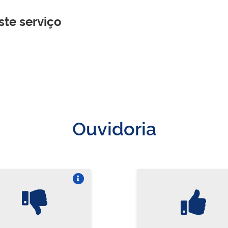
ste serviço
Ouvidoria
Vire o card
Vi