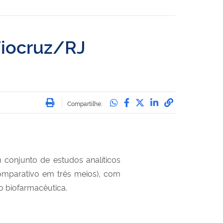
Fiocruz/RJ
Imprimir
Compartilhe no Whatsa
Compartilhe no Face
Compartilhe no Tw
Compartilhe n
Compartilha
Compartilhe:
conjunto de estudos analíticos
 comparativo em três meios), com
ão biofarmacêutica.