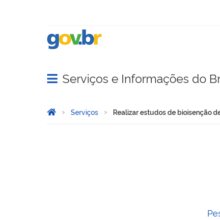
Serviços e Informações do Br
Abrir menu principal de navegação
Você está aqui:
Página Inicial
Serviços
Realizar estudos de bioisenção d
Realizar estudos de biois
Pe