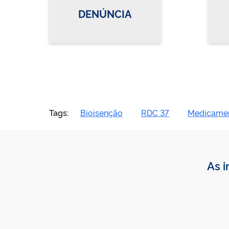
DENÚNCIA
Tags:
Bioisenção
RDC 37
Medicame
As i