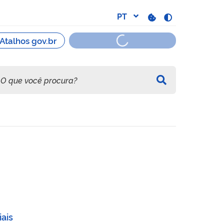
uz/RJ
iais