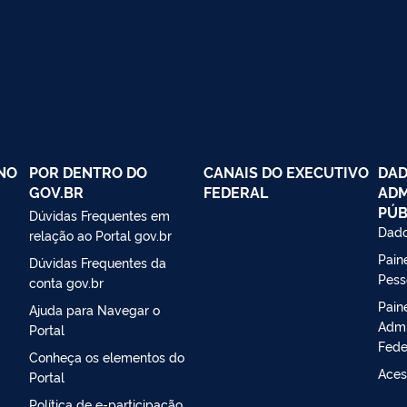
NO
POR DENTRO DO
CANAIS DO EXECUTIVO
DAD
GOV.BR
FEDERAL
ADM
PÚB
Dúvidas Frequentes em
Dado
relação ao Portal gov.br
Paine
Dúvidas Frequentes da
Pess
conta gov.br
Pain
Ajuda para Navegar o
Admi
Portal
Fede
Conheça os elementos do
Aces
Portal
Política de e-participação