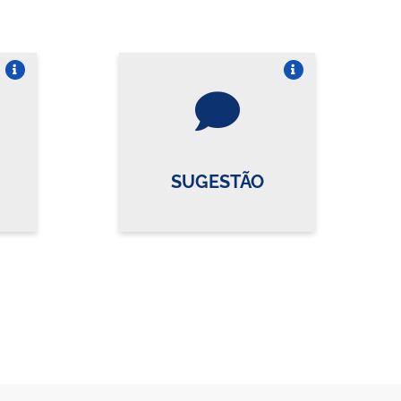
re o card
Vire o card
SUGESTÃO