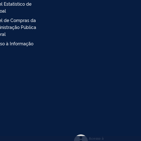
l Estatístico de
oal
el de Compras da
nistração Pública
ral
so à Informação
Acesso à