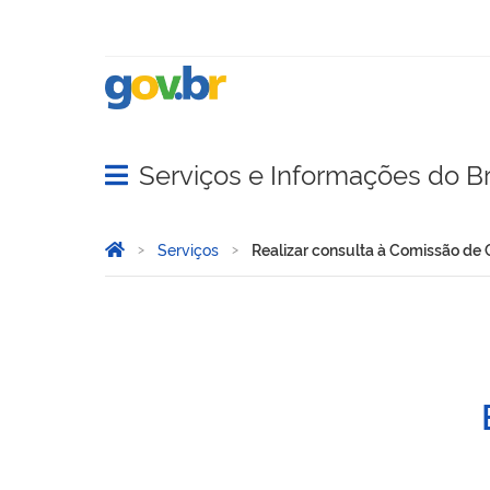
Serviços e Informações do Br
Abrir menu principal de navegação
Você está aqui:
Página Inicial
Serviços
Realizar consulta à Comissão de 
Realizar consulta à Comis