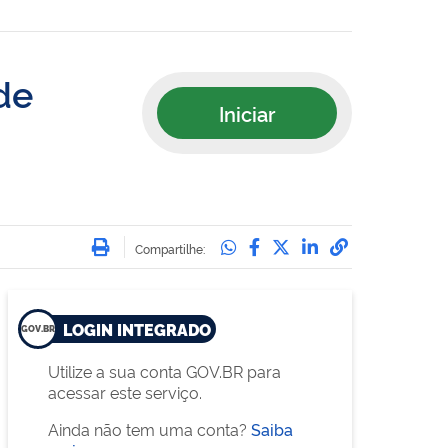
de
Iniciar
Imprimir
Compartilhe no Whatsa
Compartilhe no Face
Compartilhe no Tw
Compartilhe n
Compartilha
Compartilhe:
LOGIN INTEGRADO
Utilize a sua conta GOV.BR para
acessar este serviço.
Ainda não tem uma conta?
Saiba