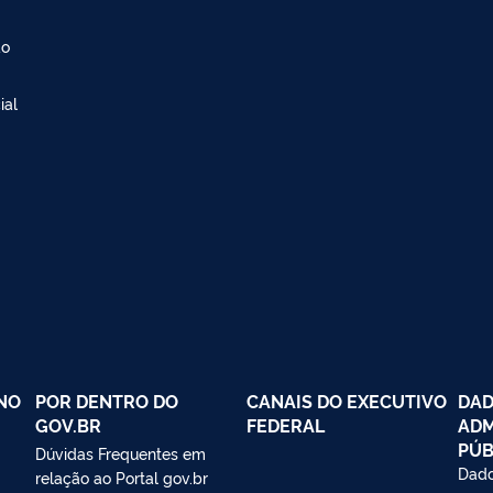
ão
ial
NO
POR DENTRO DO
CANAIS DO EXECUTIVO
DAD
GOV.BR
FEDERAL
ADM
PÚB
Dúvidas Frequentes em
Dado
relação ao Portal gov.br