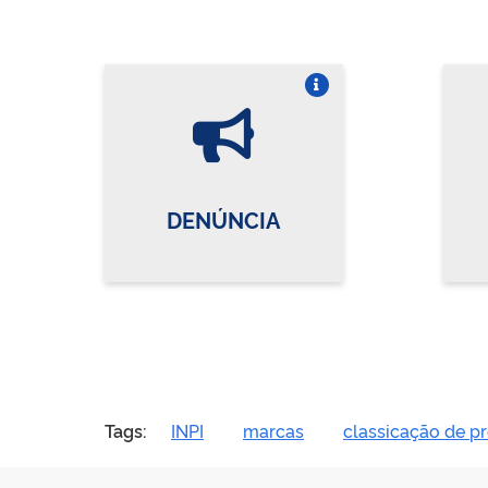
Vire o card
DENÚNCIA
Tags:
INPI
marcas
classicação de pr