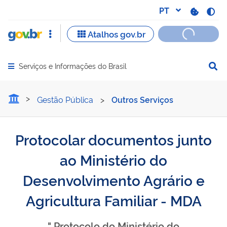
Serviços e Informações do Brasil
Abrir menu principal de navegação
Protocolar documentos jun
Gestão Pública
>
Outros Serviços
Protocolar documentos junto
ao Ministério do
Desenvolvimento Agrário e
Agricultura Familiar - MDA
" Protocolo do Ministério do