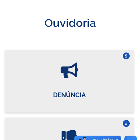
Ouvidoria
Vire o card
DENÚNCIA
Vire o card