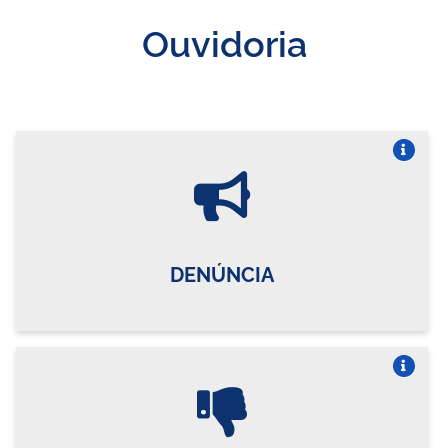
Ouvidoria
Vire o card
DENÚNCIA
Vire o card