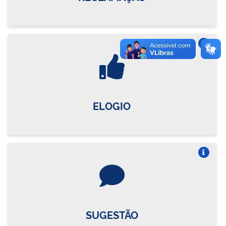
Vire o card
ELOGIO
Vire o card
SUGESTÃO