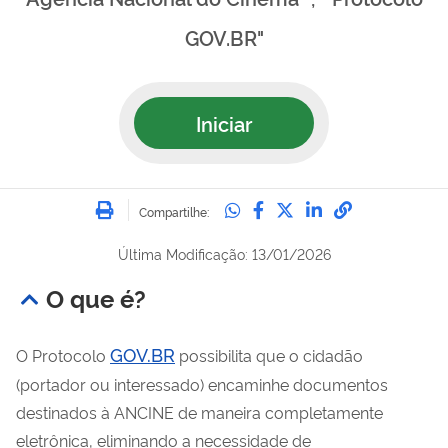
GOV.BR"
Iniciar
Imprimir
Compartilhe no Whatsa
Compartilhe no Fac
Compartilhe no Tw
Compartilhe n
Compartilh
Compartilhe:
Última Modificação: 13/01/2026
O que é?
GOV.BR
O Protocolo
possibilita que o cidadão
(portador ou interessado) encaminhe documentos
destinados à ANCINE de maneira completamente
eletrônica, eliminando a necessidade de