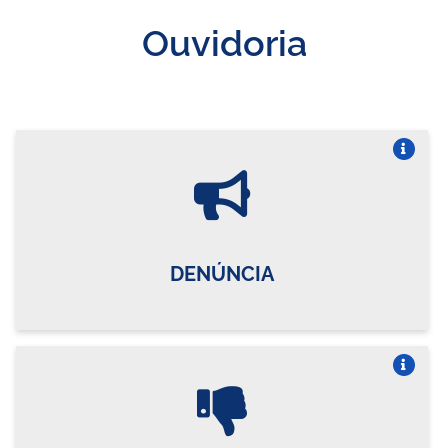
Ouvidoria
Vire o card
DENÚNCIA
Vire o card