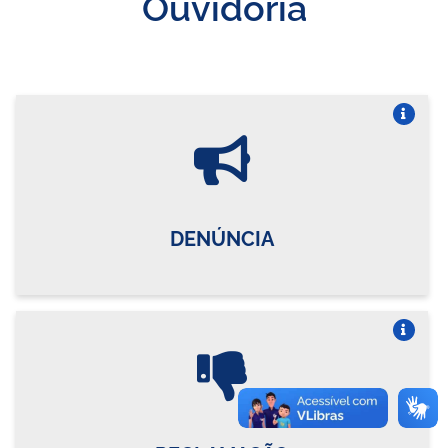
Ouvidoria
Vire o card
DENÚNCIA
Vire o card