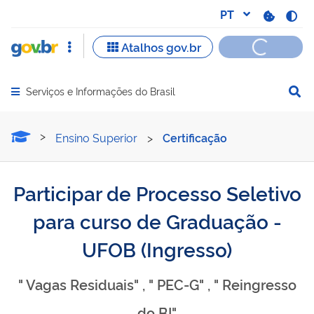
Serviços e Informações do Brasil
Abrir menu principal de navegação
Participar de Processo Se
Ensino Superior
>
Certificação
Participar de Processo Seletivo
para curso de Graduação -
UFOB (Ingresso)
" Vagas Residuais" , " PEC-G" , " Reingresso
do BI"