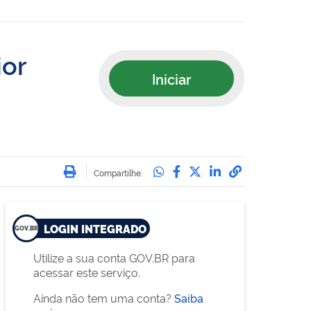
ior
Iniciar
Imprimir
Compartilhe no Whatsa
Compartilhe no Face
Compartilhe no Tw
Compartilhe n
Compartilha
Compartilhe:
LOGIN INTEGRADO
Utilize a sua conta GOV.BR para
acessar este serviço.
Ainda não tem uma conta?
Saiba