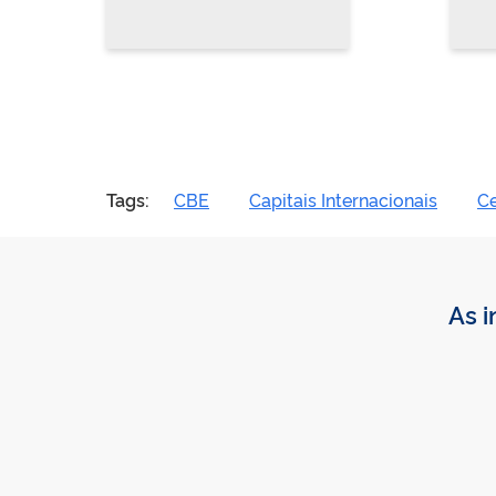
Tags:
CBE
Capitais Internacionais
C
As i