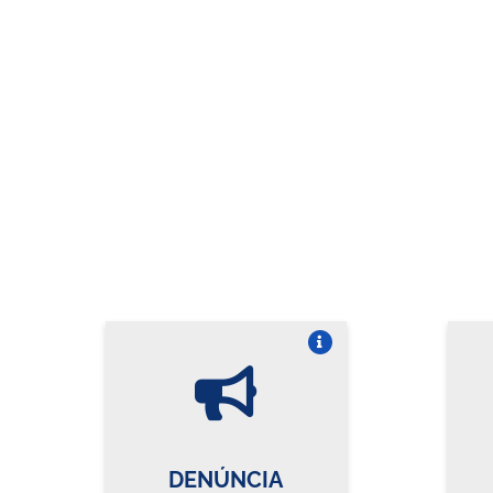
Vire o card
DENÚNCIA