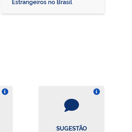
Estrangeiros no Brasil
re o card
Vire o card
SUGESTÃO