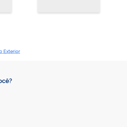
o Exterior
você?