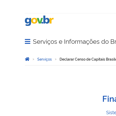
Serviços e Informações do Br
Abrir menu principal de navegação
Você está aqui:
Página Inicial
Serviços
Declarar Censo de Capitais Brasile
Declarar Censo de Capitais
Fin
Sist