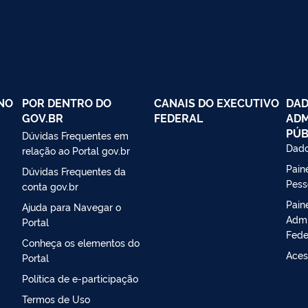
NO
POR DENTRO DO
CANAIS DO EXECUTIVO
DAD
GOV.BR
FEDERAL
ADM
PÚB
Dúvidas Frequentes em
Dado
relação ao Portal gov.br
Paine
Dúvidas Frequentes da
Pess
conta gov.br
Pain
Ajuda para Navegar o
Admi
Portal
Fede
Conheça os elementos do
Aces
Portal
Política de e-participação
Termos de Uso