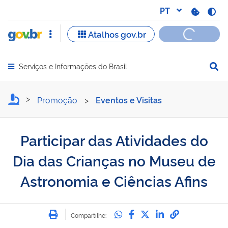
Serviços e Informações do Brasil
Abrir menu principal de navegação
Participar das Atividades 
Promoção
>
Eventos e Visitas
Participar das Atividades do
Dia das Crianças no Museu de
Astronomia e Ciências Afins
Imprimir
Compartilhe no Whatsa
Compartilhe no Fac
Compartilhe no Tw
Compartilhe n
Compartilh
Compartilhe: