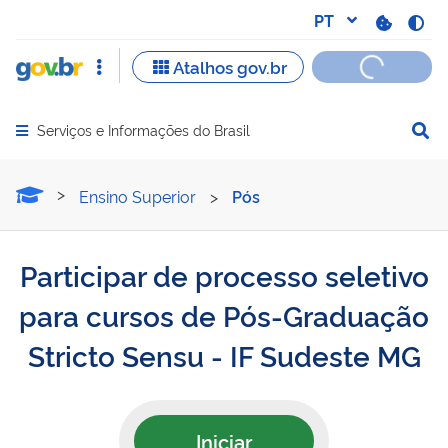
Serviços e Informações do Brasil
Abrir menu principal de navegação
Participar de processo se
Ensino Superior
>
Pós
Participar de processo seletivo
para cursos de Pós-Graduação
Stricto Sensu - IF Sudeste MG
Iniciar