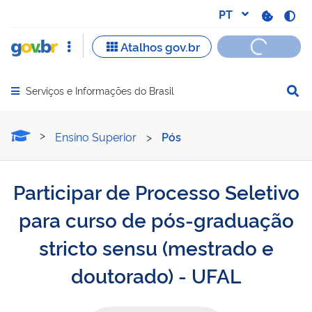
Serviços e Informações do Brasil
Abrir menu principal de navegação
Participar de Processo Se
Ensino Superior
>
Pós
Participar de Processo Seletivo
para curso de pós-graduação
stricto sensu (mestrado e
doutorado) - UFAL