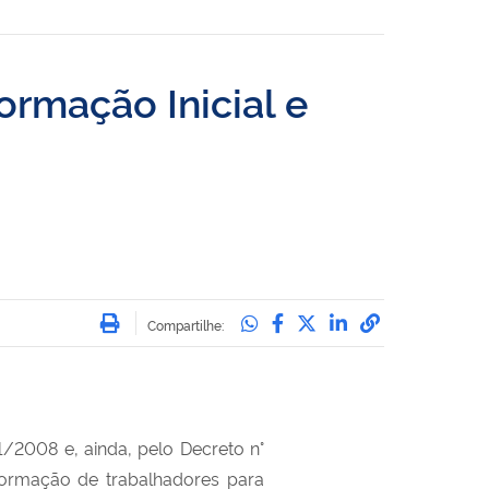
ormação Inicial e
Imprimir
Compartilhe no Whatsa
Compartilhe no Face
Compartilhe no Tw
Compartilhe n
Compartilha
Compartilhe:
41/2008 e, ainda, pelo Decreto n°
 formação de trabalhadores para