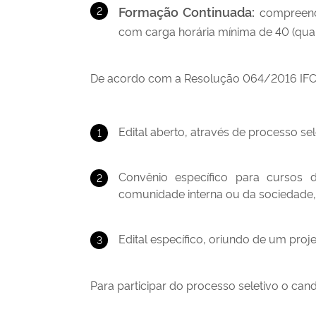
Formação Continuada:
compreende
com carga horária mínima de 40 (quar
De acordo com a Resolução 064/2016 IFC
Edital aberto, através de processo sele
Convênio específico para curso
comunidade interna ou da sociedade, 
Edital específico, oriundo de um pro
Para participar do processo seletivo o cand