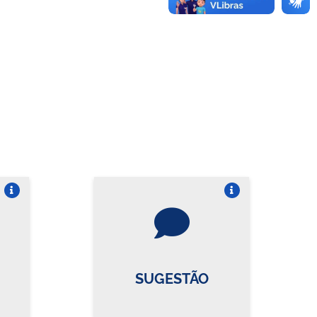
re o card
Vire o card
SUGESTÃO