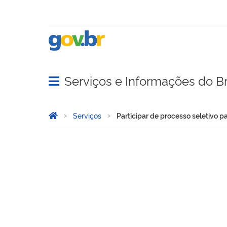
Serviços e Informações do Br
Abrir menu principal de navegação
Você está aqui:
Página Inicial
Serviços
Participar de processo seletivo p
Participar de processo sel