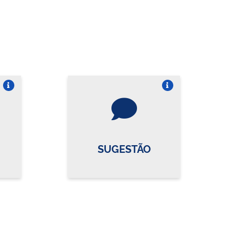
re o card
Vire o card
SUGESTÃO