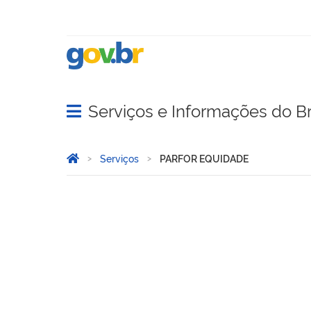
Serviços e Informações do Br
Abrir menu principal de navegação
Você está aqui:
Página Inicial
Serviços
PARFOR EQUIDADE
PARFOR EQUIDADE