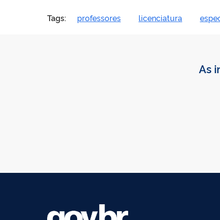
Tags:
professores
licenciatura
espec
As i