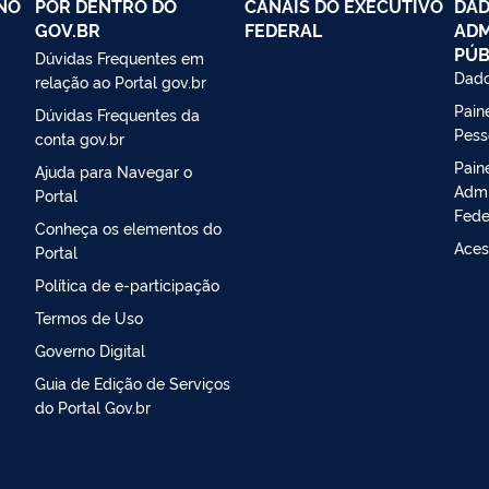
NO
POR DENTRO DO
CANAIS DO EXECUTIVO
DAD
GOV.BR
FEDERAL
ADM
PÚB
Dúvidas Frequentes em
Dado
relação ao Portal gov.br
Paine
Dúvidas Frequentes da
Pess
conta gov.br
Pain
Ajuda para Navegar o
Admi
Portal
Fede
Conheça os elementos do
Aces
Portal
Política de e-participação
Termos de Uso
Governo Digital
Guia de Edição de Serviços
do Portal Gov.br