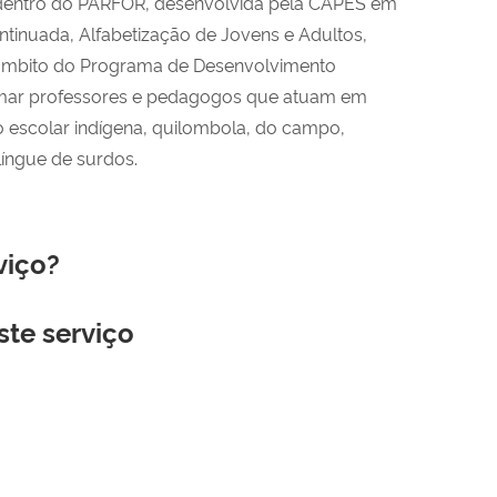
dentro do PARFOR, desenvolvida pela CAPES em
tinuada, Alfabetização de Jovens e Adultos,
 âmbito do Programa de Desenvolvimento
mar professores e pedagogos que atuam em
 escolar indígena, quilombola, do campo,
língue de surdos.
viço?
ste serviço