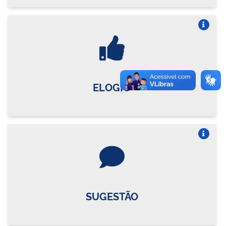
Vire o card
ELOGIO
Vire o card
SUGESTÃO