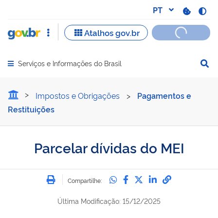
Serviços e Informações do Brasil
Abrir menu principal de navegação
Parcelar dívidas do MEI
Impostos e Obrigações
>
Pagamentos e
Restituições
Parcelar dívidas do MEI
Imprimir
Compartilhe no Whatsa
Compartilhe no Fac
Compartilhe no Tw
Compartilhe n
Compartilh
Compartilhe:
Última Modificação: 15/12/2025