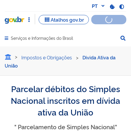
Serviços e Informações do Brasil
Abrir menu principal de navegação
Parcelar débitos do Simple
Impostos e Obrigações
>
Divida Ativa da
União
Parcelar débitos do Simples
Nacional inscritos em dívida
ativa da União
" Parcelamento de Simples Nacional"