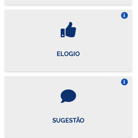
Vire o card
ELOGIO
Vire o card
SUGESTÃO