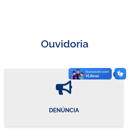
Ouvidoria
Vire o card
DENÚNCIA