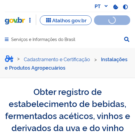
Serviços e Informações do Brasil
Abrir menu principal de navegação
Obter registro de estabel
Cadastramento e Certificação
>
Instalações
e Produtos Agropecuários
Obter registro de
estabelecimento de bebidas,
fermentados acéticos, vinhos e
derivados da uva e do vinho