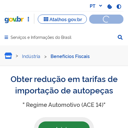
Serviços e Informações do Brasil
Abrir menu principal de navegação
Obter redução em tarifas
Indústria
>
Benefícios Fiscais
Obter redução em tarifas de
importação de autopeças
" Regime Automotivo (ACE 14)"