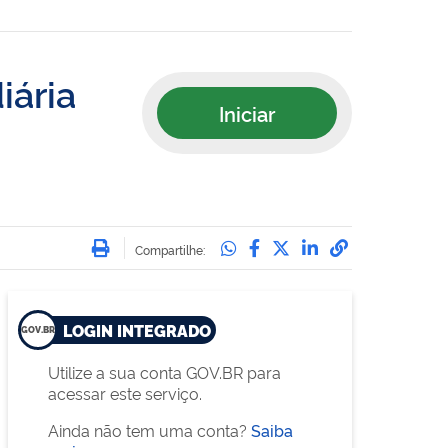
iária
Iniciar
Imprimir
Compartilhe no Whatsa
Compartilhe no Face
Compartilhe no Tw
Compartilhe n
Compartilha
Compartilhe:
LOGIN INTEGRADO
Utilize a sua conta GOV.BR para
acessar este serviço.
Ainda não tem uma conta?
Saiba