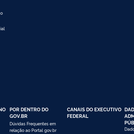
ão
ial
NO
POR DENTRO DO
CANAIS DO EXECUTIVO
DAD
GOV.BR
FEDERAL
ADM
PÚB
Dúvidas Frequentes em
Dado
relação ao Portal gov.br