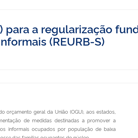
 para a regularização fund
informais (REURB-S)
do orçamento geral da União (OGU), aos estados,
lementação de medidas destinadas a promover a
anos informais ocupados por população de baixa
posse das famílias ocupantes do núcleo.