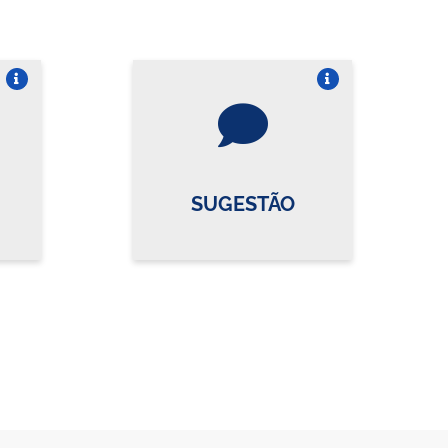
re o card
Vire o card
SUGESTÃO