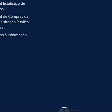
l Estatístico de
oal
el de Compras da
nistração Pública
ral
so à Informação
Acesso à