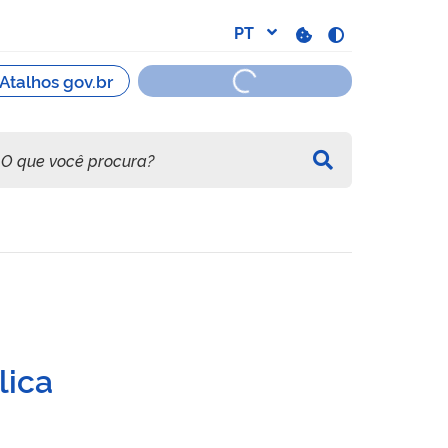
 de núcleos urbanos inform
lica