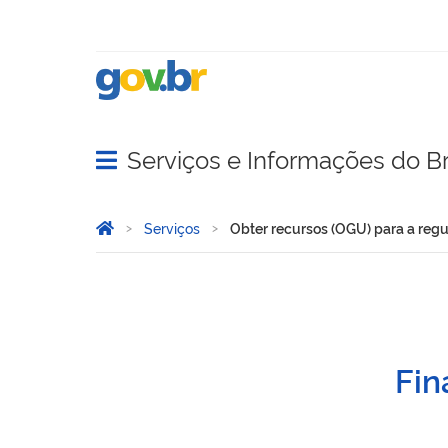
Serviços e Informações do Br
Abrir menu principal de navegação
Você está aqui:
Página Inicial
Serviços
Obter recursos (OGU) para a regu
Obter recursos (OGU) para
Fin