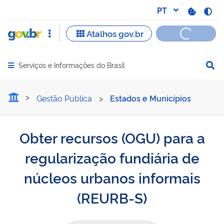
Serviços e Informações do Brasil
Abrir menu principal de navegação
Obter recursos (OGU) para
Gestão Pública
>
Estados e Municípios
Obter recursos (OGU) para a
regularização fundiária de
núcleos urbanos informais
(REURB-S)