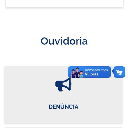
Ouvidoria
Vire o card
DENÚNCIA