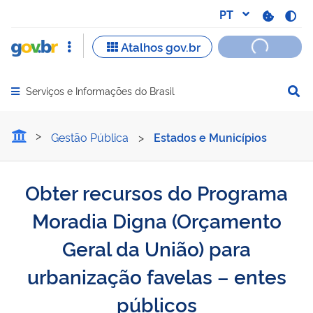
Serviços e Informações do Brasil
Abrir menu principal de navegação
Obter recursos do Program
Gestão Pública
>
Estados e Municípios
Obter recursos do Programa
Moradia Digna (Orçamento
Geral da União) para
urbanização favelas – entes
públicos