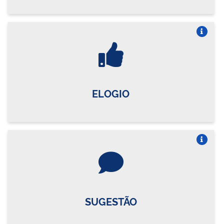
Vire o card
ELOGIO
Vire o card
SUGESTÃO