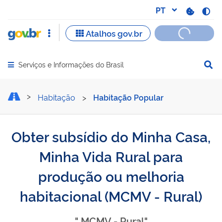
Serviços e Informações do Brasil
Abrir menu principal de navegação
Obter subsídio do Minha C
Habitação
>
Habitação Popular
Obter subsídio do Minha Casa,
Minha Vida Rural para
produção ou melhoria
habitacional (MCMV - Rural)
" MCMV - Rural"