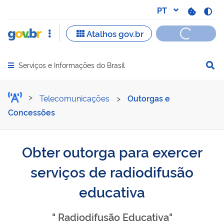
Serviços e Informações do Brasil
Abrir menu principal de navegação
Obter outorga para exerce
Telecomunicações
>
Outorgas e
Concessões
Obter outorga para exercer
serviços de radiodifusão
educativa
" Radiodifusão Educativa"