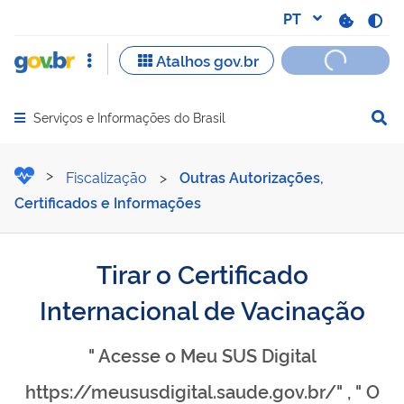
Serviços e Informações do Brasil
Abrir menu principal de navegação
Tirar o Certificado Intern
Fiscalização
>
Outras Autorizações,
Certificados e Informações
Tirar o Certificado
Internacional de Vacinação
" Acesse o Meu SUS Digital
https://meususdigital.saude.gov.br/" , " O