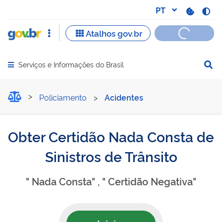
Serviços e Informações do Brasil
Abrir menu principal de navegação
Obter Certidão Nada Const
Policiamento
>
Acidentes
Obter Certidão Nada Consta de
Sinistros de Trânsito
" Nada Consta" , " Certidão Negativa"