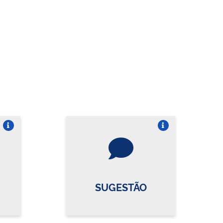
re o card
Vire o card
SUGESTÃO