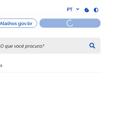
as
ou Motor (LCVM) - máquinas