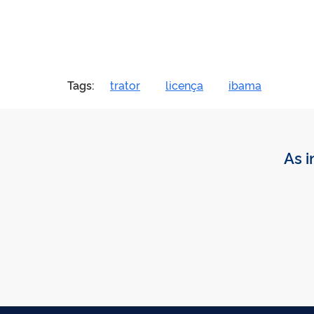
Tags:
trator
licença
ibama
As i