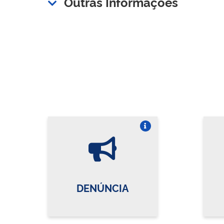
Outras Informações
Vire o card
DENÚNCIA