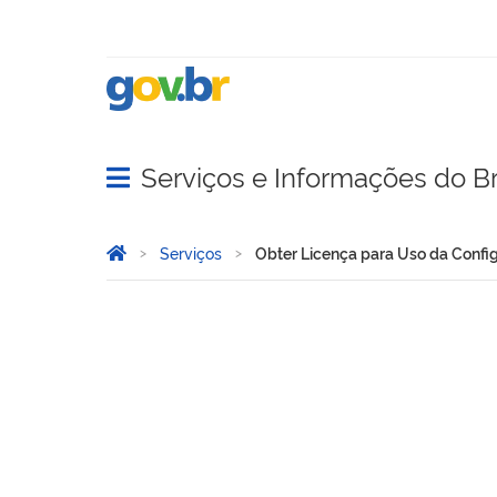
Serviços e Informações do Br
Abrir menu principal de navegação
Você está aqui:
Página Inicial
Serviços
Obter Licença para Uso da Config
Obter Licença para Uso da