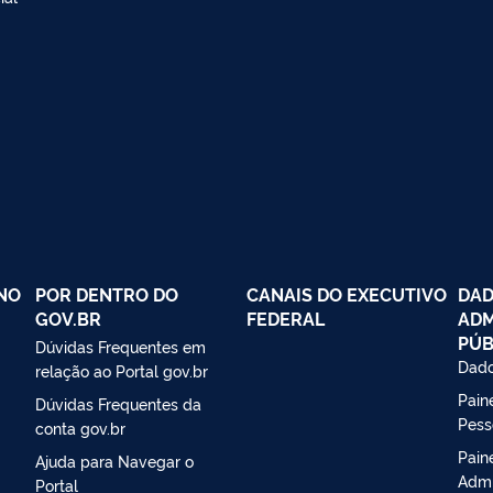
NO
POR DENTRO DO
CANAIS DO EXECUTIVO
DAD
GOV.BR
FEDERAL
ADM
PÚB
Dúvidas Frequentes em
Dado
relação ao Portal gov.br
Paine
Dúvidas Frequentes da
Pess
conta gov.br
Pain
Ajuda para Navegar o
Admi
Portal