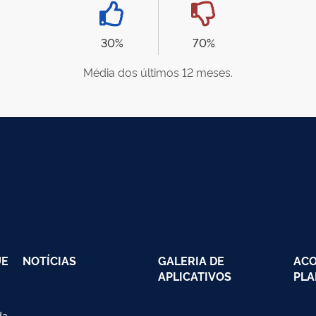
30%
70%
Média dos últimos 12 meses.
UE
NOTÍCIAS
GALERIA DE
AC
APLICATIVOS
PLA
da