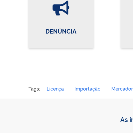
Vire o card
DENÚNCIA
Tags:
Licença
Importação
Mercador
As i