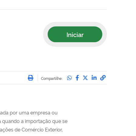
Iniciar
Imprimir
Compartilhe no Whatsa
Compartilhe no Face
Compartilhe no Tw
Compartilhe n
Compartilha
Compartilhe:
izada por uma empresa ou
ria quando a importação que se
ações de Comércio Exterior,