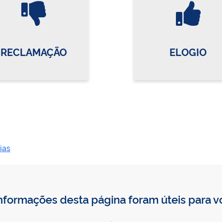
Vire o card
Vi
RECLAMAÇÃO
ELOGIO
ias
nformações desta página foram úteis para 