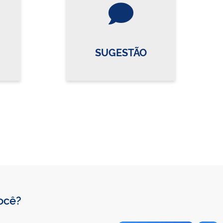
re o card
Vire o card
SUGESTÃO
você?